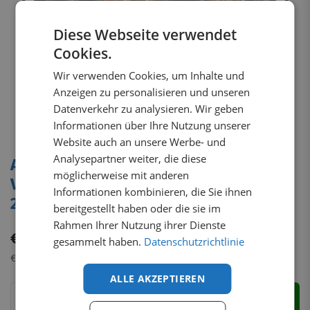
Diese Webseite verwendet
Cookies.
Wir verwenden Cookies, um Inhalte und
Anzeigen zu personalisieren und unseren
Datenverkehr zu analysieren. Wir geben
Informationen über Ihre Nutzung unserer
Website auch an unsere Werbe- und
Analysepartner weiter, die diese
Aluminium Dachträger HD Schwarz
möglicherweise mit anderen
Volkswagen T7 Transporter eHybrid
Informationen kombinieren, die Sie ihnen
2024+
bereitgestellt haben oder die sie im
Rahmen Ihrer Nutzung ihrer Dienste
€
193,07
inkl. MwSt.
gesammelt haben.
Datenschutzrichtlinie
€
162,24
exkl. MwSt.
ALLE AKZEPTIEREN
Zum Warenkorb