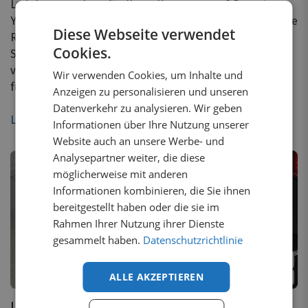
Ladekantenschutz für Ihren Kastenwagen? Dann ist
Yourvanstore die richtige Adresse für Sie. Es spielt keine
Diese Webseite verwendet
Rolle, welches Modell Kastenwagen oder welche Marke
Cookies.
Sie fahren, wir bieten immer Ladekantenschutz in
verschiedenen stilvollen Ausführungen an, die speziell
Wir verwenden Cookies, um Inhalte und
für Ihren Kastenwagen entwickelt wurden.
Anzeigen zu personalisieren und unseren
Datenverkehr zu analysieren. Wir geben
Lesen Sie weiter
Informationen über Ihre Nutzung unserer
Website auch an unsere Werbe- und
Analysepartner weiter, die diese
möglicherweise mit anderen
Informationen kombinieren, die Sie ihnen
bereitgestellt haben oder die sie im
Rahmen Ihrer Nutzung ihrer Dienste
gesammelt haben.
Datenschutzrichtlinie
2
Varianten
2
Varianten
ALLE AKZEPTIEREN
1 auf Lager
1 auf Lager
Ladekantenschutz
Ladekantenschutz