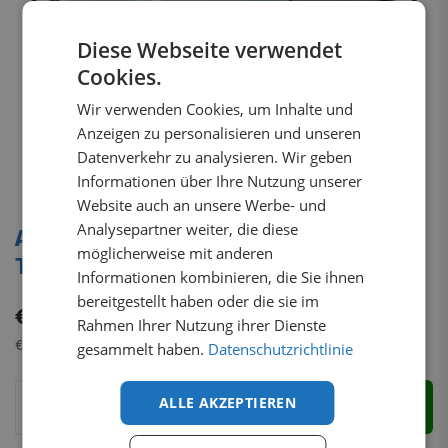
Diese Webseite verwendet
Cookies.
Wir verwenden Cookies, um Inhalte und
Anzeigen zu personalisieren und unseren
Datenverkehr zu analysieren. Wir geben
Informationen über Ihre Nutzung unserer
Website auch an unsere Werbe- und
Analysepartner weiter, die diese
Auto-Lüftungsgitter-Set Ford E-
möglicherweise mit anderen
Transit Custom 2024+
Informationen kombinieren, die Sie ihnen
bereitgestellt haben oder die sie im
€
179,45
inkl. MwSt.
Rahmen Ihrer Nutzung ihrer Dienste
€
150,80
exkl. MwSt.
gesammelt haben.
Datenschutzrichtlinie
ALLE AKZEPTIEREN
Zum Warenkorb