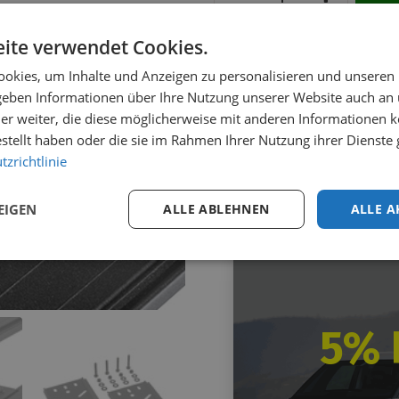
ite verwendet Cookies.
Nicht vorrätig. Lieferze
okies, um Inhalte und Anzeigen zu personalisieren und unseren
 geben Informationen über Ihre Nutzung unserer Website auch an
Kostenloser Versand
i
er weiter, die diese möglicherweise mit anderen Informationen k
Nicht gut?
Geld zurück!
estellt haben oder die sie im Rahmen Ihrer Nutzung ihrer Dienst
2 Jahre
Garantie
zrichtlinie
Leicht
selbst zu monti
EIGEN
ALLE ABLEHNEN
ALLE A
5% 