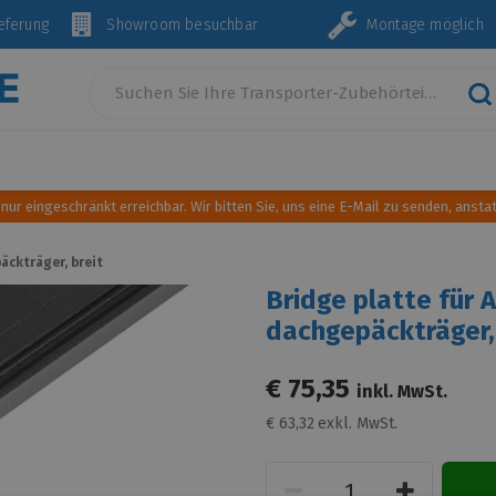
Lieferung
Showroom besuchbar
Montage mö
Innenausstattung und Einrichtung
Sonnen- und Wind
 nur eingeschränkt erreichbar. Wir bitten Sie, uns eine E-Mail zu senden, anstat
äckträger, breit
Bridge platte für
dachgepäckträger,
€
75,35
inkl. MwSt.
€
63,32
exkl. MwSt.