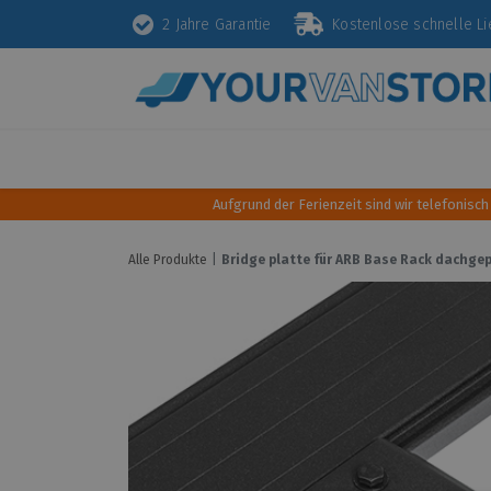
2 Jahre Garantie
Kostenlose schnelle 
Schutz
Diebstahlsicherung
Styling
Aufgrund der Ferienzeit sind wir telefonisch
Alle Produkte
Bridge platte für ARB Base Rack dachgep