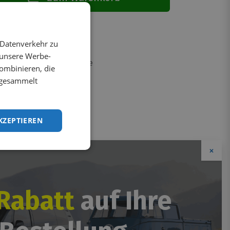
it 4-6 Wochen
 Datenverkehr zu
 unsere Werbe-
nnerhalb 3-5 Arbeitstage
ombinieren, die
e gesammelt
eren
KZEPTIEREN
×
Rabatt
auf Ihre