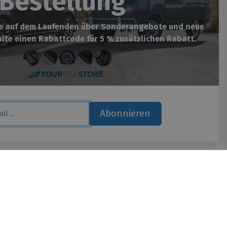
Bestellung
be auf dem Laufenden über Sonderangebote und neue
lte einen Rabattcode für 5 % zusätzlichen Rabatt.
Abonnieren
on){ var lan =document.documentElement.lang; } if(lan=="nl-
if(lan=="de-de"){ _tsid
* default, reviews, custom, custom_reviews */
ts: topRight, topLeft, bottomRight, bottomLeft */
(in pixels) */ 'disableResponsive': 'false', /* deactivate
); _ts.type = 'text/javascript'; _ts.charset = 'utf-8';