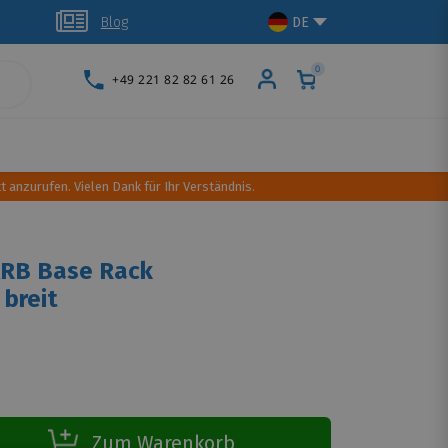
glich
Blog
DE
0
+49 221 82 82 61 26
schutz
Dachtransport
Camping Ausrüstung
t anzurufen. Vielen Dank für Ihr Verständnis.
 ARB Base Rack
 breit
Zum Warenkorb