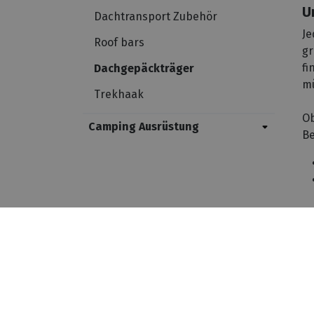
U
Dachtransport Zubehör
Je
Roof bars
gr
fi
Dachgepäckträger
mü
Trekhaak
Ob
Camping Ausrüstung
Be
-------- taal afhankelijk --------------- (function () { var
nl"){ _tsid ="X87D0C51E3B1B670C8B0B49532A83A7F3"; } if(lan
="X87D0C51E3B1B670C8B0B49532A83A7F3"; } _tsConfig = { 'yOffse
'customElementId': '', /* required for variants custom and cu
'customBadgeWidth': '', /* for custom variants: 40 - 90 (in pixe
responsive behaviour */ 'disableTrustbadge': 'false' /* deacti
W