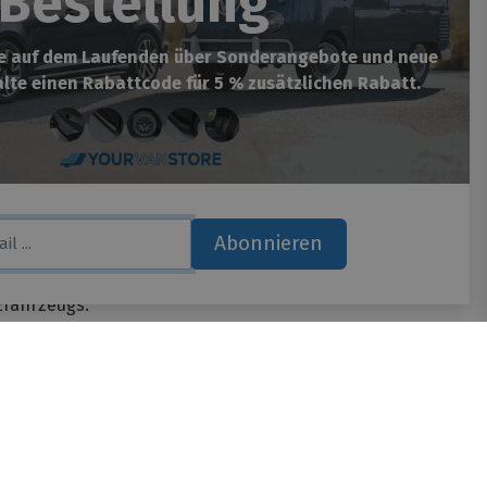
Bestellung
st sorgfältig gestaltet und mit ebenso
be auf dem Laufenden über Sonderangebote und neue
sicher, ein perfekt passendes Produkt zu
lte einen Rabattcode für 5 % zusätzlichen Rabatt.
 wirklich unzerstörbar und transportiert
 Nutzfahrzeug, das Sie fahren.
 einige innovative Anpassungen für mehr
nden Vorteilen:
Abonnieren
agen problemlos eine schwere Last.
Brett leicht auf das Dach rollen. Die
zfahrzeugs.
tet, der die Geräuschbelästigung durch
on){ var lan =document.documentElement.lang; } if(lan=="nl-
if(lan=="de-de"){ _tsid
kträger schlank und unzerstörbar aus.
* default, reviews, custom, custom_reviews */
n Ihre Tür. Das Einzige, was noch zu tun ist,
ts: topRight, topLeft, bottomRight, bottomLeft */
(in pixels) */ 'disableResponsive': 'false', /* deactivate
); _ts.type = 'text/javascript'; _ts.charset = 'utf-8';
?