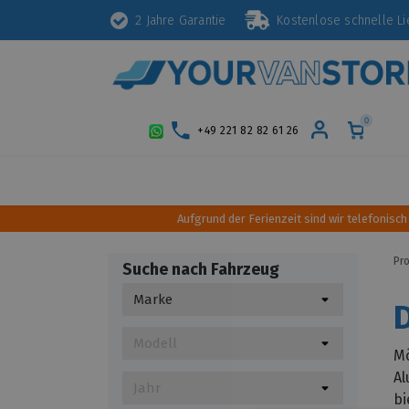
2 Jahre Garantie
Kostenlose schnelle 
0
+49 221 82 82 61 26
Schutz
Diebstahlsicherung
Styling
Aufgrund der Ferienzeit sind wir telefonisch
Pr
Suche nach Fahrzeug
Mö
Al
bi