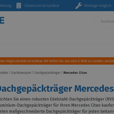
Lieferung
Showroom besuchbar
Montage mö
Innenausstattung und Einrichtung
Sonnen- und Wind
 nur eingeschränkt erreichbar. Wir bitten Sie, uns eine E-Mail zu senden, anstat
odukte
Dachtransport
Dachgepäckträger
Mercedes Citan
Dachgepäckträger Mercedes
chten Sie einen robusten Edelstahl-Dachgepäckträger (RVS)
uminium-Dachgepäckträger für Ihren Mercedes Citan kaufen? 
eten maßgeschneiderte Dachgepäckträger für jeden bekann