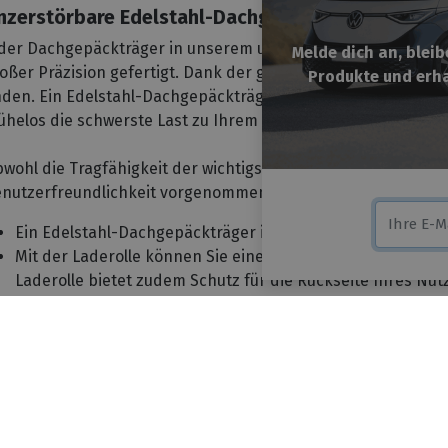
nzerstörbare Edelstahl-Dachgepäckträger
der Dachgepäckträger in unserem umfangreichen Sortiment i
Melde dich an, blei
oßer Präzision gefertigt. Dank der großen Auswahl sind Sie 
Produkte und erha
nden. Ein Edelstahl-Dachgepäckträger ist zudem sehr sicher,
helos die schwerste Last zu Ihrem Einsatz, unabhängig vom
wohl die Tragfähigkeit der wichtigste Vorteil ist, haben wir
nutzerfreundlichkeit vorgenommen. Dies führt zu den folge
Ein Edelstahl-Dachgepäckträger ist äußerst robust. Sie tr
Mit der Laderolle können Sie eine Leiter, ein Rohr oder ein 
Laderolle bietet zudem Schutz für die Rückseite Ihres Nut
Sie sind mit einem ergonomischen Windabweiser ausgestat
 _tsid ='X87D0C51E3B1B670C8B0B49532A83A7F3'; if(window.locati
Windgeräusche minimiert.
=="en-gb"){ _tsid ="X87D0C51E3B1B670C8B0B49532A83A7F3"; } 
Das Auge isst mit. Deshalb sieht Ihr Edelstahl-Dachgepäc
t': '0', /* offset from page bottom */ 'variant': 'reviews', /
Wir liefern Ihren Edelstahl-Dachgepäckträger vormontiert a
stom_reviews */ 'trustcardDirection': '', /* for custom varian
ist die Montage auf dem Dach Ihres Nutzfahrzeugs.
ls) */ 'customBadgeHeight': '', /* for custom variants: 40 - 90 
vate trustbadge */ }; var _ts = document.createElement('script'
arum einen Aluminium-Dachgepäckträger wählen