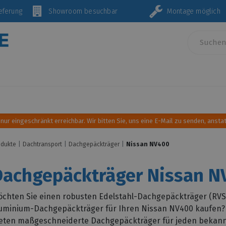
Lieferung
Showroom besuchbar
Montage mö
Innenausstattung und Einrichtung
Sonnen- und Wind
 nur eingeschränkt erreichbar. Wir bitten Sie, uns eine E-Mail zu senden, anstat
odukte
Dachtransport
Dachgepäckträger
Nissan NV400
Dachgepäckträger Nissan N
chten Sie einen robusten Edelstahl-Dachgepäckträger (RVS)
uminium-Dachgepäckträger für Ihren Nissan NV400 kaufen? D
eten maßgeschneiderte Dachgepäckträger für jeden bekann