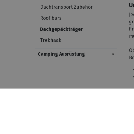
U
Dachtransport Zubehör
Je
Roof bars
gr
fi
Dachgepäckträger
mü
Trekhaak
Ob
Camping Ausrüstung
Be
-------- taal afhankelijk --------------- (function () { var
nl"){ _tsid ="X87D0C51E3B1B670C8B0B49532A83A7F3"; } if(lan
="X87D0C51E3B1B670C8B0B49532A83A7F3"; } _tsConfig = { 'yOffse
'customElementId': '', /* required for variants custom and cu
'customBadgeWidth': '', /* for custom variants: 40 - 90 (in pixe
responsive behaviour */ 'disableTrustbadge': 'false' /* deacti
W