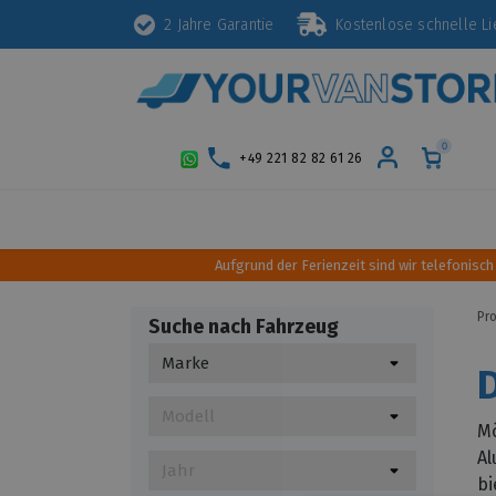
2 Jahre Garantie
Kostenlose schnelle 
0
+49 221 82 82 61 26
Schutz
Diebstahlsicherung
Styling
Aufgrund der Ferienzeit sind wir telefonisch
Pr
Suche nach Fahrzeug
Mö
Al
bi