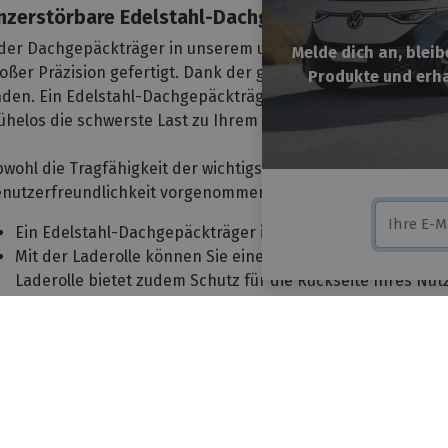
nzerstörbare Edelstahl-Dachgepäckträger
der Dachgepäckträger in unserem umfangreichen Sortiment i
Melde dich an, blei
oßer Präzision gefertigt. Dank der großen Auswahl sind Sie 
Produkte und erha
nden. Ein Edelstahl-Dachgepäckträger ist zudem sehr sicher,
helos die schwerste Last zu Ihrem Einsatz, unabhängig vom
wohl die Tragfähigkeit der wichtigste Vorteil ist, haben wir
nutzerfreundlichkeit vorgenommen. Dies führt zu den folge
Ein Edelstahl-Dachgepäckträger ist äußerst robust. Sie tr
Mit der Laderolle können Sie eine Leiter, ein Rohr oder ein 
Laderolle bietet zudem Schutz für die Rückseite Ihres Nut
Sie sind mit einem ergonomischen Windabweiser ausgestat
 _tsid ='X87D0C51E3B1B670C8B0B49532A83A7F3'; if(window.locati
Windgeräusche minimiert.
=="en-gb"){ _tsid ="X87D0C51E3B1B670C8B0B49532A83A7F3"; } 
Das Auge isst mit. Deshalb sieht Ihr Edelstahl-Dachgepäc
t': '0', /* offset from page bottom */ 'variant': 'reviews', /
Wir liefern Ihren Edelstahl-Dachgepäckträger vormontiert a
stom_reviews */ 'trustcardDirection': '', /* for custom varian
ist die Montage auf dem Dach Ihres Nutzfahrzeugs.
ls) */ 'customBadgeHeight': '', /* for custom variants: 40 - 90 
vate trustbadge */ }; var _ts = document.createElement('script'
arum einen Aluminium-Dachgepäckträger wählen