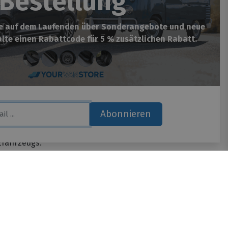
Bestellung
st sorgfältig gestaltet und mit ebenso
be auf dem Laufenden über Sonderangebote und neue
sicher, ein perfekt passendes Produkt zu
lte einen Rabattcode für 5 % zusätzlichen Rabatt.
 wirklich unzerstörbar und transportiert
 Nutzfahrzeug, das Sie fahren.
 einige innovative Anpassungen für mehr
nden Vorteilen:
Abonnieren
agen problemlos eine schwere Last.
Brett leicht auf das Dach rollen. Die
zfahrzeugs.
tet, der die Geräuschbelästigung durch
on){ var lan =document.documentElement.lang; } if(lan=="nl-
if(lan=="de-de"){ _tsid
kträger schlank und unzerstörbar aus.
* default, reviews, custom, custom_reviews */
n Ihre Tür. Das Einzige, was noch zu tun ist,
ts: topRight, topLeft, bottomRight, bottomLeft */
(in pixels) */ 'disableResponsive': 'false', /* deactivate
); _ts.type = 'text/javascript'; _ts.charset = 'utf-8';
?