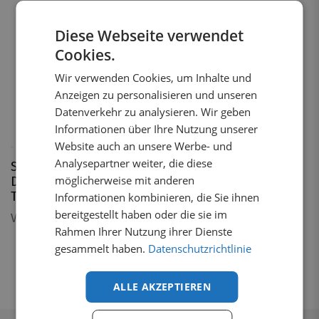
Diese Webseite verwendet
Cookies.
Wir verwenden Cookies, um Inhalte und
Anzeigen zu personalisieren und unseren
Datenverkehr zu analysieren. Wir geben
2
Varianten
Informationen über Ihre Nutzung unserer
1 auf Lager
Website auch an unsere Werbe- und
Analysepartner weiter, die diese
Schwarz Aluminium
möglicherweise mit anderen
Dachträger Volkswagen
T5 2003 - 2015
Informationen kombinieren, die Sie ihnen
bereitgestellt haben oder die sie im
Von
€
222,66
inkl. MwSt.
Rahmen Ihrer Nutzung ihrer Dienste
gesammelt haben.
Datenschutzrichtlinie
ALLE AKZEPTIEREN