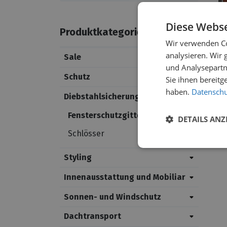
Diese Webse
Produktkategorien
Wir verwenden Co
Fe
analysieren. Wir
Sale
E
und Analysepartn
V
Schutz
Sie ihnen bereitg
haben.
Datenschut
Diebstahlsicherung
Fensterschutzgitter
DETAILS ANZ
Schlösser
Styling
Innenausstattung und Mobiliar
Sonnen- und Windschutz
Dachtransport