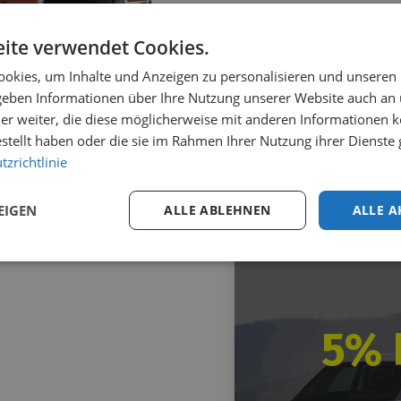
2
Varianten
ite verwendet Cookies.
2 auf Lager
okies, um Inhalte und Anzeigen zu personalisieren und unseren
nstergitter Renault
 geben Informationen über Ihre Nutzung unserer Website auch an
xpress 2021+
er weiter, die diese möglicherweise mit anderen Informationen k
on
€
166,36
inkl. MwSt.
estellt haben oder die sie im Rahmen Ihrer Nutzung ihrer Dienst
zrichtlinie
EIGEN
ALLE ABLEHNEN
ALLE A
5% 