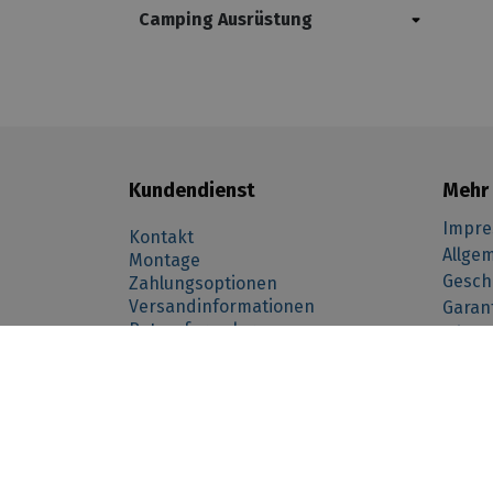
Camping Ausrüstung
Kundendienst
Mehr 
Impr
Kontakt
Allge
Montage
Gesch
Zahlungsoptionen
Versandinformationen
Garan
Retourformular
Wider
-------- taal afhankelijk --------------- (function () { var
Cookie
nl"){ _tsid ="X87D0C51E3B1B670C8B0B49532A83A7F3"; } if(lan
Über 
Retournieren
="X87D0C51E3B1B670C8B0B49532A83A7F3"; } _tsConfig = { 'yOffse
'customElementId': '', /* required for variants custom and cu
'customBadgeWidth': '', /* for custom variants: 40 - 90 (in pixe
responsive behaviour */ 'disableTrustbadge': 'false' /* deacti