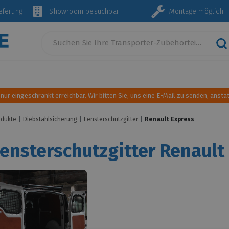
Lieferung
Showroom besuchbar
Montage mö
Innenausstattung und Einrichtung
Sonnen- und Wind
 nur eingeschränkt erreichbar. Wir bitten Sie, uns eine E-Mail zu senden, anstat
odukte
Diebstahlsicherung
Fensterschutzgitter
Renault Express
ensterschutzgitter Renault