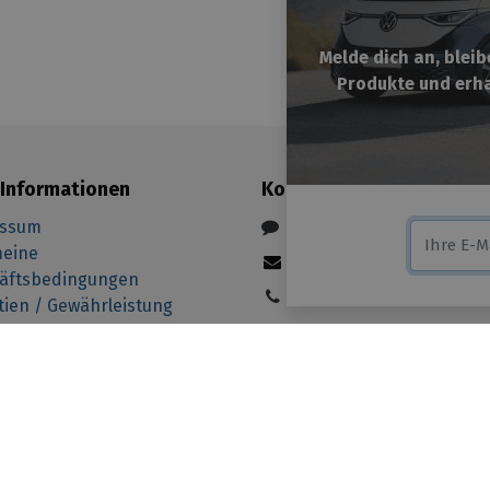
Melde dich an, blei
Produkte und erha
Informationen
Kontakt aufnehmen
essum
Kontakt
meine
info@yourvanstore.de
äftsbedingungen
+49 221 82 82 61 26
tien / Gewährleistung
rufungsrecht
 _tsid ='X87D0C51E3B1B670C8B0B49532A83A7F3'; if(window.locati
-richtlinie
=="en-gb"){ _tsid ="X87D0C51E3B1B670C8B0B49532A83A7F3"; } 
un
orter Zubehör
t': '0', /* offset from page bottom */ 'variant': 'reviews', /
stom_reviews */ 'trustcardDirection': '', /* for custom varian
ls) */ 'customBadgeHeight': '', /* for custom variants: 40 - 90 
vate trustbadge */ }; var _ts = document.createElement('script'