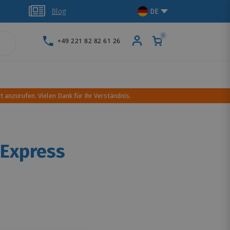
glich
Blog
DE
0
+49 221 82 82 61 26
schutz
Dachtransport
Camping Ausrüstung
t anzurufen. Vielen Dank für Ihr Verständnis.
 Express