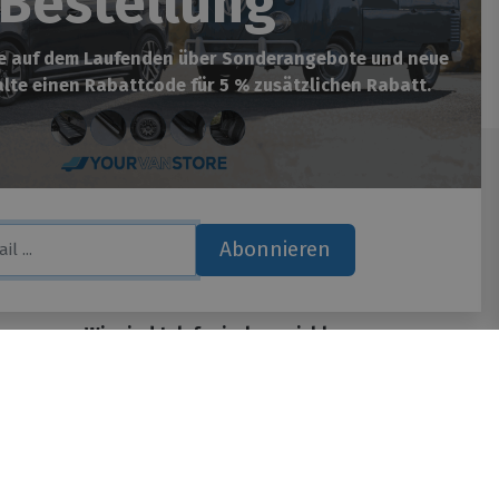
Bestellung
be auf dem Laufenden über Sonderangebote und neue
lte einen Rabattcode für 5 % zusätzlichen Rabatt.
Yourvanstore​
Hauptstrasse 134
Abonnieren
51143 Köln
Deutschland
Wir sind telefonisch erreichbar:
on){ var lan =document.documentElement.lang; } if(lan=="nl-
Mo. - Do. von 08.00 bis 17.00
if(lan=="de-de"){ _tsid
Fr. von 08.00 bis 15.00
* default, reviews, custom, custom_reviews */
ts: topRight, topLeft, bottomRight, bottomLeft */
(in pixels) */ 'disableResponsive': 'false', /* deactivate
); _ts.type = 'text/javascript'; _ts.charset = 'utf-8';