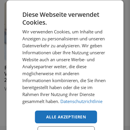
Diese Webseite verwendet
Cookies.
Wir verwenden Cookies, um Inhalte und
Anzeigen zu personalisieren und unseren
Datenverkehr zu analysieren. Wir geben
2
Varianten
Informationen über Ihre Nutzung unserer
1 auf Lager
Website auch an unsere Werbe- und
Analysepartner weiter, die diese
Fenstergitter
möglicherweise mit anderen
Volkswagen ID.Buzz
2022+
Informationen kombinieren, die Sie ihnen
bereitgestellt haben oder die sie im
Von
€
187,32
inkl. MwSt.
Rahmen Ihrer Nutzung ihrer Dienste
gesammelt haben.
Datenschutzrichtlinie
ALLE AKZEPTIEREN