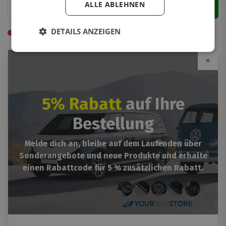
Zum Warenkorb
ALLE ABLEHNEN
DETAILS ANZEIGEN
Nicht vorrätig. Lieferzeit 2-3 Wochen
×
Achtung
Bitte geben Sie bei der Bestellung an, ob Sie
Parksensoren haben oder nicht.
5% Rabatt
auf Ihre
Passt mit Parksensoren, aber nicht mit anderen
Kamera- oder Radarsystemen.
Bestellung
Melde dich an, bleibe auf dem Laufenden über
Kostenloser Versand
innerhalb 3-5 Arbeitstage
Sonderangebote und neue Produkte und erhalte
Nicht gut?
Geld zurück!
einen Rabattcode für 5 % zusätzlichen Rabatt.
2 Jahre
Garantie
Leicht
selbst zu montieren
Product description