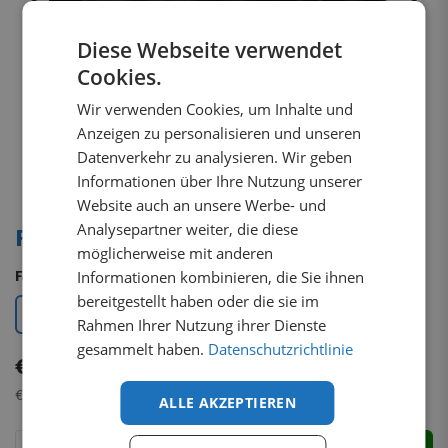
Diese Webseite verwendet
Cookies.
Wir verwenden Cookies, um Inhalte und
Anzeigen zu personalisieren und unseren
Datenverkehr zu analysieren. Wir geben
Informationen über Ihre Nutzung unserer
Website auch an unsere Werbe- und
Analysepartner weiter, die diese
Frontbügel Opel Combo-e 2021+
möglicherweise mit anderen
Informationen kombinieren, die Sie ihnen
Farbe
:
bereitgestellt haben oder die sie im
Schwarz
Glanzpoliert
Rahmen Ihrer Nutzung ihrer Dienste
gesammelt haben.
Datenschutzrichtlinie
€
692,38
inkl. MwSt.
€
581,83
exkl. MwSt.
ALLE AKZEPTIEREN