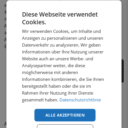
er verdient, mit unseren hochwertigen Fußmatten! Bei
#WEBSITENAME# bieten wir eine große Auswahl an
Diese Webseite verwendet
maßgeschneiderten Fußmatten, die perfekt in jeden
Cookies.
Arbeitswagen passen. Unsere Fußmatten sind darauf
Wir verwenden Cookies, um Inhalte und
ausgelegt, Ihr Interieur vor Schmutz, Feuchtigkeit und
Anzeigen zu personalisieren und unseren
Abnutzung zu schützen und dabei ein stilvolles
Datenverkehr zu analysieren. Wir geben
Erscheinungsbild zu bewahren.
Informationen über Ihre Nutzung unserer
Website auch an unsere Werbe- und
Analysepartner weiter, die diese
möglicherweise mit anderen
Informationen kombinieren, die Sie ihnen
bereitgestellt haben oder die sie im
Rahmen Ihrer Nutzung ihrer Dienste
gesammelt haben.
Datenschutzrichtlinie
ALLE AKZEPTIEREN
Automat für Kabine
Automat für Kabine