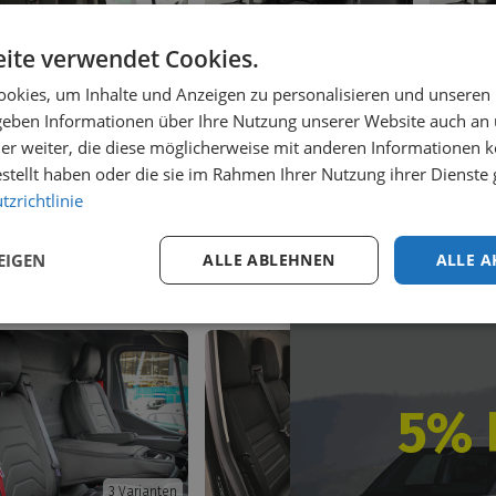
ite verwendet Cookies.
okies, um Inhalte und Anzeigen zu personalisieren und unseren
 geben Informationen über Ihre Nutzung unserer Website auch an
er weiter, die diese möglicherweise mit anderen Informationen k
3
Varianten
3
Varianten
estellt haben oder die sie im Rahmen Ihrer Nutzung ihrer Dienst
itzbezug Toyota
Sitzbezug Opel Combo
Sitzbez
zrichtlinie
oace City 2024+
2024+
2024+
EIGEN
ALLE ABLEHNEN
ALLE A
on
€
304,50
inkl. MwSt.
Von
€
304,50
inkl. MwSt.
Von
€
3
5% 
3
Varianten