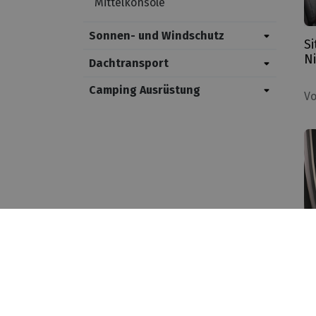
Mittelkonsole
Sonnen- und Windschutz
S
Ni
Dachtransport
Camping Ausrüstung
V
-------- taal afhankelijk --------------- (function () { var
nl"){ _tsid ="X87D0C51E3B1B670C8B0B49532A83A7F3"; } if(lan
="X87D0C51E3B1B670C8B0B49532A83A7F3"; } _tsConfig = { 'yOffse
'customElementId': '', /* required for variants custom and cu
S
'customBadgeWidth': '', /* for custom variants: 40 - 90 (in pixe
M
responsive behaviour */ 'disableTrustbadge': 'false' /* deacti