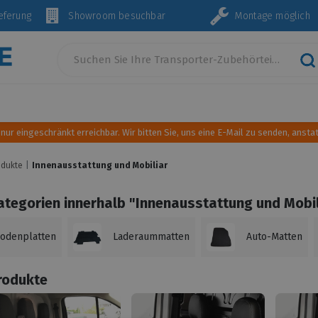
Lieferung
Showroom besuchbar
Montage mö
Innenausstattung und Einrichtung
Sonnen- und Wind
 nur eingeschränkt erreichbar. Wir bitten Sie, uns eine E-Mail zu senden, anstat
odukte
Innenausstattung und Mobiliar
ategorien innerhalb
"Innenausstattung und Mobil
odenplatten
Laderaummatten
Auto-Matten
rodukte