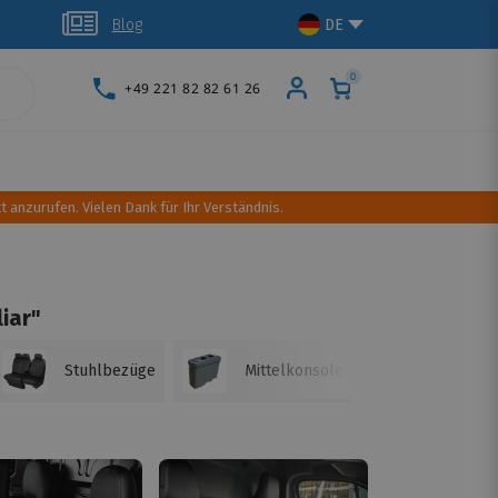
glich
Blog
DE
0
+49 221 82 82 61 26
schutz
Dachtransport
Camping Ausrüstung
t anzurufen. Vielen Dank für Ihr Verständnis.
iar"
Stuhlbezüge
Mittelkonsole