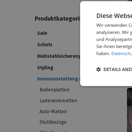
Diese Webse
Produktkategorien
Wir verwenden Co
analysieren. Wir
Sale
und Analysepartn
Schutz
Sie ihnen bereitg
S
haben.
Datenschut
Diebstahlsicherung
Pr
Styling
DETAILS ANZ
V
Innenausstattung und Mobiliar
Bodenplatten
Laderaummatten
Auto-Matten
Stuhlbezüge