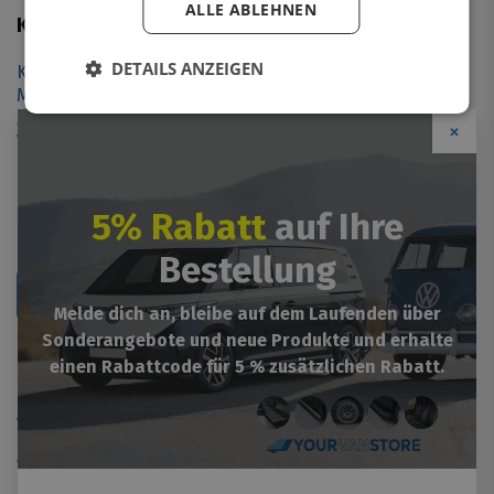
ALLE ABLEHNEN
Kundendienst
DETAILS ANZEIGEN
Kontakt
Montage
Zahlungsoptionen
×
Versandinformationen
Retourformular
5% Rabatt
auf Ihre
Bestellung
Retournieren
Melde dich an, bleibe auf dem Laufenden über
Sonderangebote und neue Produkte und erhalte
Mehr Informationen
einen Rabattcode für 5 % zusätzlichen Rabatt.
Impressum
Allgemeine Geschäftsbedingungen
Garantien / Gewährleistung
Widerrufungsrecht
Cookie-richtlinie