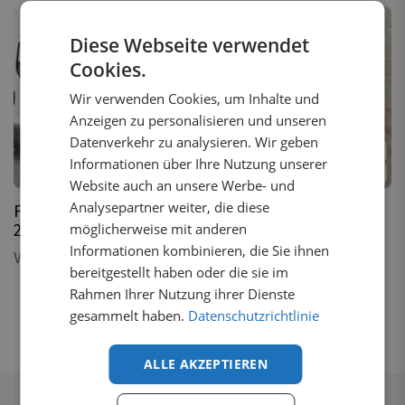
Diese Webseite verwendet
Cookies.
Wir verwenden Cookies, um Inhalte und
Anzeigen zu personalisieren und unseren
Datenverkehr zu analysieren. Wir geben
2
Varianten
2
Varianten
Informationen über Ihre Nutzung unserer
1 auf Lager
1 auf Lager
Website auch an unsere Werbe- und
Analysepartner weiter, die diese
Frontbugel Iveco Daily
Frontbügel Iveco Daily
möglicherweise mit anderen
2014-2019
2019-2024
Informationen kombinieren, die Sie ihnen
Von
€
692,38
inkl. MwSt.
Von
€
692,38
inkl. MwSt.
bereitgestellt haben oder die sie im
Rahmen Ihrer Nutzung ihrer Dienste
gesammelt haben.
Datenschutzrichtlinie
ALLE AKZEPTIEREN