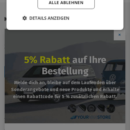
ALLE ABLEHNEN
DETAILS ANZEIGEN
Kundendienst
Kontakt
×
Montage
Zahlungsoptionen
Versandinformationen
Retourformular
5% Rabatt
auf Ihre
Bestellung
Retournieren
Melde dich an, bleibe auf dem Laufenden über
Sonderangebote und neue Produkte und erhalte
einen Rabattcode für 5 % zusätzlichen Rabatt.
Mehr Informationen
Impressum
Allgemeine Geschäftsbedingungen
Garantien / Gewährleistung