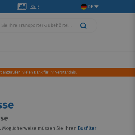
glich
Blog
DE
schutz
Dachtransport
Camping Ausrüstung
t anzurufen. Vielen Dank für Ihr Verständnis.
sse
sse
. Möglicherweise müssen Sie Ihren
Busfilter