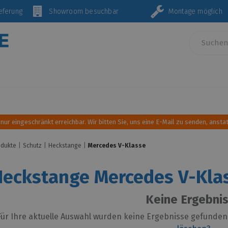
Lieferung
Showroom besuchbar
Montage mö
Innenausstattung und Einrichtung
Sonnen- und Wind
 nur eingeschränkt erreichbar. Wir bitten Sie, uns eine E-Mail zu senden, anstat
odukte
Schutz
Heckstange
Mercedes V-Klasse
Heckstange Mercedes V-Kla
Keine Ergebni
Für Ihre aktuelle Auswahl wurden keine Ergebnisse gefunden