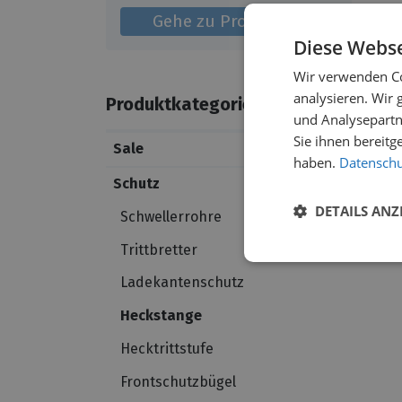
Gehe zu Produkten
Diese Webse
Wir verwenden Co
analysieren. Wir
Produktkategorien
und Analysepartn
Sie ihnen bereitg
Sale
haben.
Datenschut
Schutz
DETAILS ANZ
Schwellerrohre
Trittbretter
Ladekantenschutz
Heckstange
Hecktrittstufe
Frontschutzbügel​