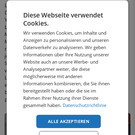
Ladenkantenschutz für Ihren Toyota Proace Electric?
Dann werden Sie bei uns sicher fündig. Bei
Diese Webseite verwendet
Yourvanstore.de haben wir einen passenden
Cookies.
Ladenkantenschutz für fast jede Marke und jedes
Wir verwenden Cookies, um Inhalte und
Modell von Transportern. Es spielt keine Rolle, welches
Anzeigen zu personalisieren und unseren
Modell oder welche Marke Sie fahren; wir haben die
Datenverkehr zu analysieren. Wir geben
richtige Lösung für Sie. Außerdem bieten wir für fast
Informationen über Ihre Nutzung unserer
jede Marke verschiedene Varianten von
Website auch an unsere Werbe- und
Stoßfängerplatten an. Ob Sie schwarze oder
Analysepartner weiter, die diese
verchromte, Aluminium- oder Kunststoff-
möglicherweise mit anderen
Ladenkantenschutz suchen, wir haben alles. Wir
Informationen kombinieren, die Sie ihnen
erklären Ihnen gerne, welche Stoßfängerplatte am
bereitgestellt haben oder die sie im
besten zu Ihrem Toyota Proace Electric Transporter
Rahmen Ihrer Nutzung ihrer Dienste
passt!
gesammelt haben.
Datenschutzrichtlinie
ALLE AKZEPTIEREN