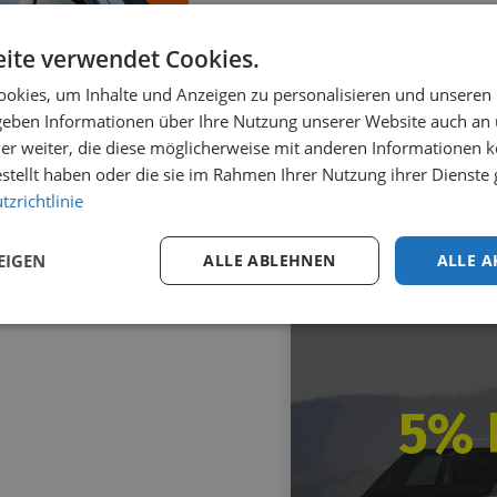
ite verwendet Cookies.
okies, um Inhalte und Anzeigen zu personalisieren und unseren
 geben Informationen über Ihre Nutzung unserer Website auch an
Auf Lager
er weiter, die diese möglicherweise mit anderen Informationen k
indabweiser
estellt haben oder die sie im Rahmen Ihrer Nutzung ihrer Dienst
itenfenster Fiat E-
zrichtlinie
cudo 2022+
73,13
inkl. MwSt.
EIGEN
ALLE ABLEHNEN
ALLE A
5% 