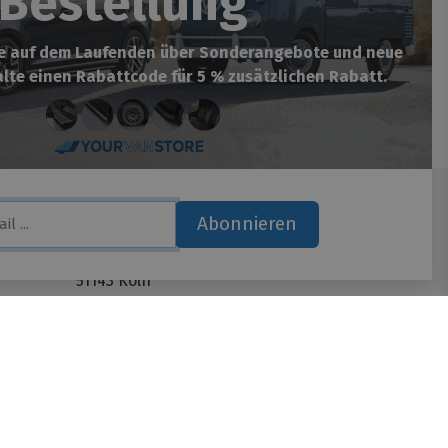
Bestellung
be auf dem Laufenden über Sonderangebote und neue
lte einen Rabattcode für 5 % zusätzlichen Rabatt.
Abonnieren
Yourvanstore​
Hauptstrasse 134
51143 Köln
Deutschland
on){ var lan =document.documentElement.lang; } if(lan=="nl-
WhatsApp
if(lan=="de-de"){ _tsid
* default, reviews, custom, custom_reviews */
ts: topRight, topLeft, bottomRight, bottomLeft */
Wir sind telefonisch erreichbar:
(in pixels) */ 'disableResponsive': 'false', /* deactivate
Mo. - Do. von 08.00 bis 17.00
); _ts.type = 'text/javascript'; _ts.charset = 'utf-8';
Fr. von 08.00 bis 15.00