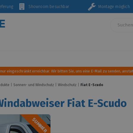
Lieferung
Showroom besuchbar
Montage mö
Innenausstattung und Einrichtung
Sonnen- und Wind
 nur eingeschränkt erreichbar. Wir bitten Sie, uns eine E-Mail zu senden, anstat
odukte
Sonnen- und Windschutz
Windschutz
Fiat E-Scudo
Windabweiser Fiat E-Scudo
SUMMER