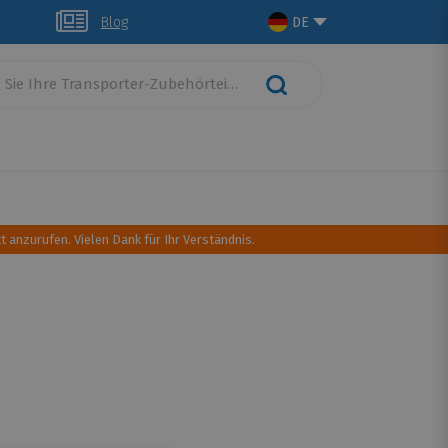
glich
Blog
DE
schutz
Dachtransport
Camping Ausrüstung
t anzurufen. Vielen Dank für Ihr Verständnis.