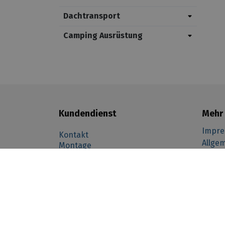
Dachtransport
Camping Ausrüstung
Kundendienst
Mehr 
Impr
Kontakt
Allge
Montage
-------- taal afhankelijk --------------- (function () { var
Gesch
Zahlungsoptionen
nl"){ _tsid ="X87D0C51E3B1B670C8B0B49532A83A7F3"; } if(lan
Versandinformationen
Garan
Retourformular
="X87D0C51E3B1B670C8B0B49532A83A7F3"; } _tsConfig = { 'yOffse
Wider
'customElementId': '', /* required for variants custom and cu
Cookie
'customBadgeWidth': '', /* for custom variants: 40 - 90 (in pixe
Über 
responsive behaviour */ 'disableTrustbadge': 'false' /* deacti