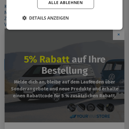
ALLE ABLEHNEN
Kontakt
Montage
DETAILS ANZEIGEN
Zahlungsoptionen
Versandinformationen
Retourformular
×
5% Rabatt
auf Ihre
Retournieren
Bestellung
Mehr Informationen
Melde dich an, bleibe auf dem Laufenden über
Sonderangebote und neue Produkte und erhalte
Impressum
einen Rabattcode für 5 % zusätzlichen Rabatt.
Allgemeine Geschäftsbedingungen
Garantien / Gewährleistung
Widerrufungsrecht
Cookie-richtlinie
Über un
orter Zubehör