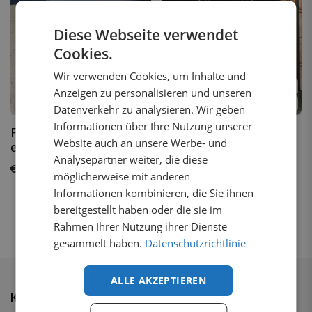
Diese Webseite verwendet
Cookies.
Wir verwenden Cookies, um Inhalte und
2
Varianten
Anzeigen zu personalisieren und unseren
Auf Lager
2 auf Lager
Datenverkehr zu analysieren. Wir geben
Informationen über Ihre Nutzung unserer
Frontspoiler Mercedes
Heckspoiler Mercedes
Website auch an unsere Werbe- und
eVito 2019-2024
eVito 2019-2024
Analysepartner weiter, die diese
€
193,17
inkl. MwSt.
Von
€
464,83
inkl. MwSt.
möglicherweise mit anderen
Informationen kombinieren, die Sie ihnen
bereitgestellt haben oder die sie im
Rahmen Ihrer Nutzung ihrer Dienste
gesammelt haben.
Datenschutzrichtlinie
ALLE AKZEPTIEREN
Kundendienst