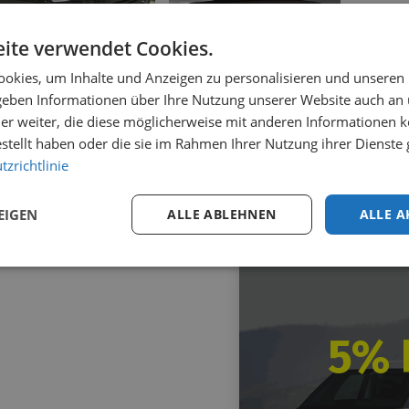
ite verwendet Cookies.
okies, um Inhalte und Anzeigen zu personalisieren und unseren
3
Varianten
 geben Informationen über Ihre Nutzung unserer Website auch an
Auf Lager
3 auf Lager
er weiter, die diese möglicherweise mit anderen Informationen k
ontspoiler Toyota
Heckspoiler Toyota
estellt haben oder die sie im Rahmen Ihrer Nutzung ihrer Dienst
oace Electric 2021+
Proace Electric 2021+
zrichtlinie
193,17
inkl. MwSt.
Von
€
464,83
inkl. MwSt.
EIGEN
ALLE ABLEHNEN
ALLE A
5% 