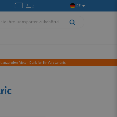
glich
Blog
DE
schutz
Dachtransport
Camping Ausrüstung
t anzurufen. Vielen Dank für Ihr Verständnis.
ric