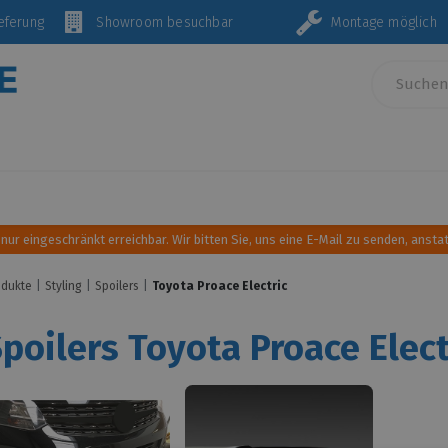
Lieferung
Showroom besuchbar
Montage mö
Innenausstattung und Einrichtung
Sonnen- und Wind
 nur eingeschränkt erreichbar. Wir bitten Sie, uns eine E-Mail zu senden, anstat
odukte
Styling
Spoilers
Toyota Proace Electric
poilers Toyota Proace Elect