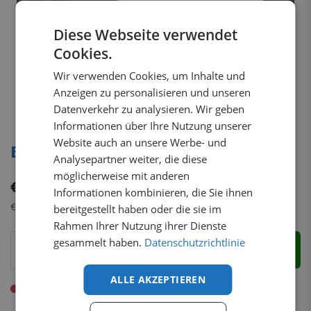
Diese Webseite verwendet
Cookies.
Wir verwenden Cookies, um Inhalte und
Anzeigen zu personalisieren und unseren
Datenverkehr zu analysieren. Wir geben
Informationen über Ihre Nutzung unserer
Website auch an unsere Werbe- und
Base Rack bridge plate, narrow
Analysepartner weiter, die diese
möglicherweise mit anderen
€
61.70
tax incl.
Informationen kombinieren, die Sie ihnen
€
51.85
tax excl.
bereitgestellt haben oder die sie im
Rahmen Ihrer Nutzung ihrer Dienste
gesammelt haben.
Datenschutzrichtlinie
To cart
ALLE AKZEPTIEREN
Nicht vorrätig. Lieferzeit 4-6 Wochen