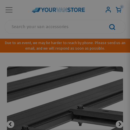
0
Due to an event, we may be harder to reach by phone. Please send us an
email, and we will respond as soon as possible.