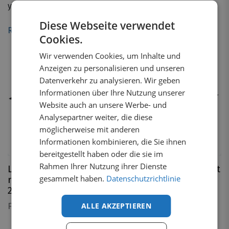
your cargo in place. Even when you take a sharp turn.
Diese Webseite verwendet
Read more
Cookies.
Wir verwenden Cookies, um Inhalte und
Anzeigen zu personalisieren und unseren
Datenverkehr zu analysieren. Wir geben
Informationen über Ihre Nutzung unserer
Website auch an unsere Werbe- und
Analysepartner weiter, die diese
möglicherweise mit anderen
Informationen kombinieren, die Sie ihnen
3
variants
bereitgestellt haben oder die sie im
Rahmen Ihrer Nutzung ihrer Dienste
Load compartment mat
Load compartment mat
gesammelt haben.
Datenschutzrichtlinie
rubber Mercedes eVito
rubber Ford Transit
2019-2024
2014-2024
ALLE AKZEPTIEREN
From
€
334.89
VAT incl.
€
346.53
VAT incl.