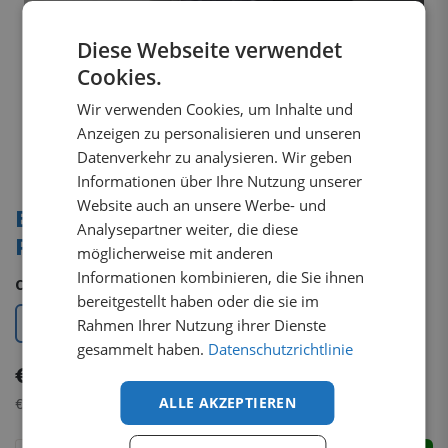
Diese Webseite verwendet
Cookies.
Wir verwenden Cookies, um Inhalte und
Anzeigen zu personalisieren und unseren
Datenverkehr zu analysieren. Wir geben
Informationen über Ihre Nutzung unserer
Website auch an unsere Werbe- und
Bumper protector aluminium Toyota
Analysepartner weiter, die diese
Proace Max 2024+
möglicherweise mit anderen
Informationen kombinieren, die Sie ihnen
Color
:
bereitgestellt haben oder die sie im
Black
Silver
Rahmen Ihrer Nutzung ihrer Dienste
gesammelt haben.
Datenschutzrichtlinie
€
130.14
tax incl.
ALLE AKZEPTIEREN
€
109.36
tax excl.