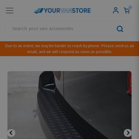
0
Due to an event, we may be harder to reach by phone. Please send us an
email, and we will respond as soon as possible.