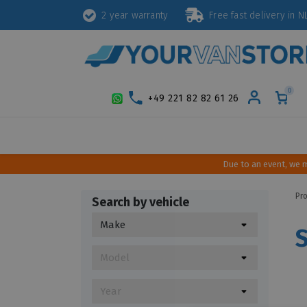
2 year warranty
Free fast delivery in
0
+49 221 82 82 61 26
Protection
Security
Styling
Inte
Due to an event, we 
Pr
Search by vehicle