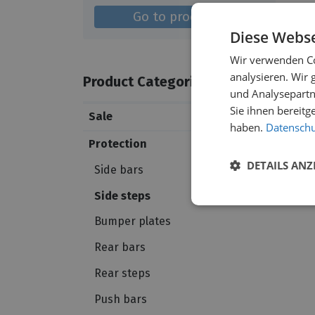
Go to products
Diese Webse
Wir verwenden Co
analysieren. Wir
Product Categories
und Analysepartn
Sie ihnen bereitg
Sale
haben.
Datenschut
Protection
DETAILS ANZ
Side bars
Side steps
Bumper plates
Rear bars
Rear steps
Push bars