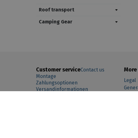
Roof transport
Camping Gear
Customer service
More 
Contact us
Montage
Legal
Zahlungsoptionen
Gener
Versandinformationen
-------- taal afhankelijk --------------- (function () { var
Garan
Retourformular
nl"){ _tsid ="X87D0C51E3B1B670C8B0B49532A83A7F3"; } if(lan
policy
="X87D0C51E3B1B670C8B0B49532A83A7F3"; } _tsConfig = { 'yOffse
Cookie
'customElementId': '', /* required for variants custom and cu
Über 
'customBadgeWidth': '', /* for custom variants: 40 - 90 (in pixe
Abonn
Retournieren
responsive behaviour */ 'disableTrustbadge': 'false' /* deacti