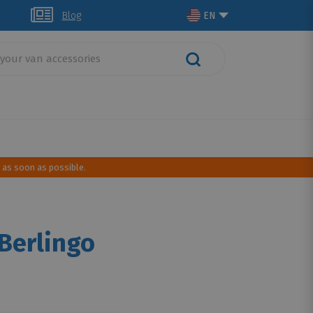
lich
Blog
EN
rt
Camping Gear
 as soon as possible.
Berlingo