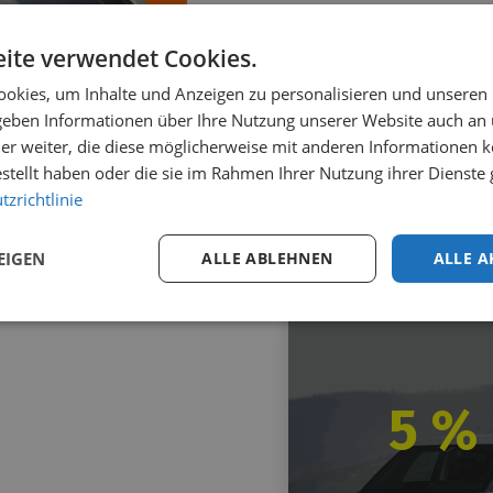
ite verwendet Cookies.
okies, um Inhalte und Anzeigen zu personalisieren und unseren
 geben Informationen über Ihre Nutzung unserer Website auch an
er weiter, die diese möglicherweise mit anderen Informationen k
nd deflector side
estellt haben oder die sie im Rahmen Ihrer Nutzung ihrer Dienst
troën ë-Berlingo
zrichtlinie
021+
73.13
VAT incl.
EIGEN
ALLE ABLEHNEN
ALLE A
5 %