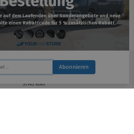
Bestellung
be auf dem Laufenden über Sonderangebote und neue
lte einen Rabattcode für 5 % zusätzlichen Rabatt.
Abonnieren
Yourvanstore​
Hauptstrasse 134
51143 Köln
Deutschland
on){ var lan =document.documentElement.lang; } if(lan=="nl-
WhatsApp
if(lan=="de-de"){ _tsid
* default, reviews, custom, custom_reviews */
ts: topRight, topLeft, bottomRight, bottomLeft */
Wir sind telefonisch erreichbar:
(in pixels) */ 'disableResponsive': 'false', /* deactivate
Mo. - Do. von 08.00 bis 17.00
); _ts.type = 'text/javascript'; _ts.charset = 'utf-8';
Fr. von 08.00 bis 15.00