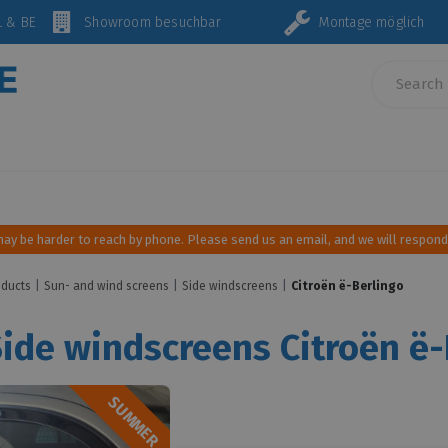
 NL & BE
Showroom besuchbar
Montage mög
rior & furnishings
Sun and wind screens
Roof transpo
may be harder to reach by phone. Please send us an email, and we will respond
oducts
Sun- and wind screens
Side windscreens
Citroën ë-Berlingo
ide windscreens Citroën ë-
SUMMER