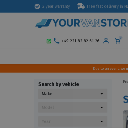
2 year warranty
Free fast delivery in
0
+49 221 82 82 61 26
Protection
Security
Styling
Inte
Due to an event, we 
Pr
Search by vehicle
S