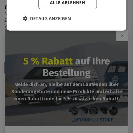
ALLE ABLEHNEN
Customer service
Contact us
Montage
DETAILS ANZEIGEN
Zahlungsoptionen
Versandinformationen
Retourformular
×
5 % Rabatt
auf Ihre
Retournieren
Bestellung
More information
Melde dich an, bleibe auf dem Laufenden über
Sonderangebote und neue Produkte und erhalte
Legal
einen Rabattcode für 5 % zusätzlichen Rabatt.
General terms and conditions
Garantien / Gewährleistung
Return policy
Cookie policy
Über un
orter Zubehör