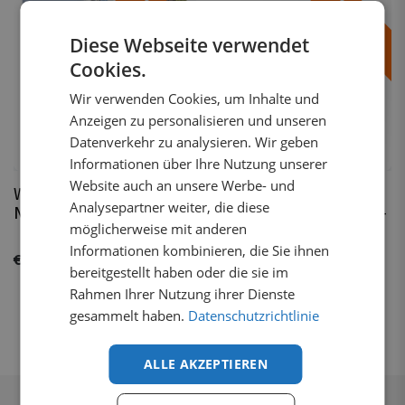
SUMMER
SUMMER
Diese Webseite verwendet
Cookies.
Wir verwenden Cookies, um Inhalte und
Anzeigen zu personalisieren und unseren
Datenverkehr zu analysieren. Wir geben
In stock
In stock
Informationen über Ihre Nutzung unserer
Website auch an unsere Werbe- und
Wind deflector side
Wind deflector side
Analysepartner weiter, die diese
Nissan Primastar 2022+
Nissan Primastar 2001 -
möglicherweise mit anderen
2016
Informationen kombinieren, die Sie ihnen
€
73.13
VAT incl.
€
73.13
VAT incl.
bereitgestellt haben oder die sie im
Rahmen Ihrer Nutzung ihrer Dienste
gesammelt haben.
Datenschutzrichtlinie
ALLE AKZEPTIEREN